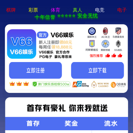
电子游戏平台pg-APP免费下载
欢迎您访问电子游戏平台pg官方网站！
收藏本站
| 联系我们
| 在线留言
电子游戏平台pg
Guizhou Xinxiangyu Purification Technology Co., Ltd
服务咨询热线
0851-8682118
15911544700
首页
关于我们
项目成果
新闻资讯
施工案例
企业相册
联系我们
在线留言