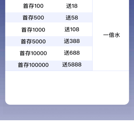
施工案例
药厂3
时间：2024-07-16
阅读：699
上一篇：
药厂2
下一篇：
药厂4
[ 返回 ]
关于我们
公司介绍
企业工厂
项目成果
机制洁净彩钢板
手工洁净彩钢板
纸蜂窝夹芯彩钢板
瓦楞夹芯彩钢板
新闻资讯