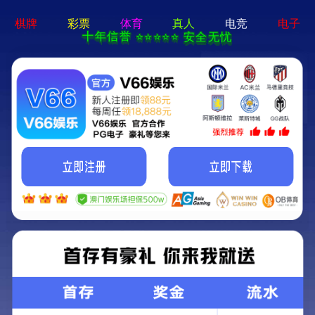
电子游戏平台pg-APP免费下载
欢迎您访问电子游戏平台pg官方网站！
收藏本站
| 联系我们
| 在线留言
电子游戏平台pg
Guizhou Xinxiangyu Purification Technology Co., Ltd
服务咨询热线
0851-8682118
15911544700
首页
关于我们
项目成果
新闻资讯
施工案例
企业相册
联系我们
在线留言