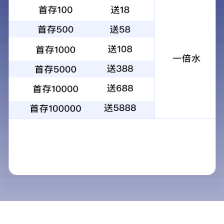
施工案例
药厂1
时间：2024-07-16
阅读：563
上一篇：没有了！
下一篇：
药厂
[ 返回 ]
关于我们
公司介绍
企业工厂
项目成果
机制洁净彩钢板
手工洁净彩钢板
纸蜂窝夹芯彩钢板
瓦楞夹芯彩钢板
新闻资讯